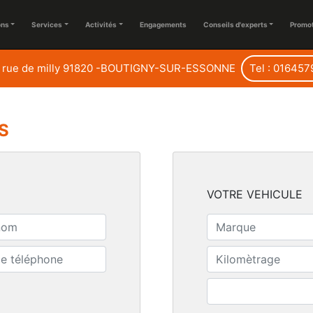
ons
Services
Activités
Engagements
Conseils d'experts
Promo
 rue de milly 91820 -BOUTIGNY-SUR-ESSONNE
Tel : 01645
S
VOTRE VEHICULE