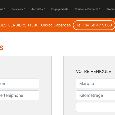
ons
Services
Activités
Engagements
Conseils d'experts
Promo
DES GERBIERS 11390 -Cuxac Cabardes
Tel : 04 68 47 91 63
S
VOTRE VEHICULE