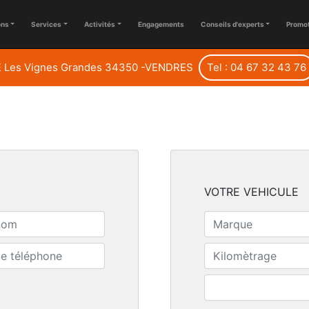
ons
Services
Activités
Engagements
Conseils d'experts
Promo
 Les Vignes Grandes 34350 -VENDRES
Tel : 04 67 32 43 76
VOTRE VEHICULE