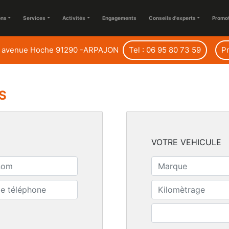
ons
Services
Activités
Engagements
Conseils d'experts
Promo
 avenue Hoche 91290 -ARPAJON
Tel : 06 95 80 73 59
P
S
VOTRE VEHICULE