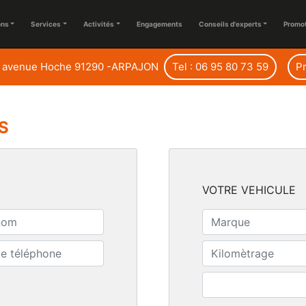
ons
Services
Activités
Engagements
Conseils d'experts
Promo
 avenue Hoche 91290 -ARPAJON
Tel : 06 95 80 73 59
P
S
VOTRE VEHICULE