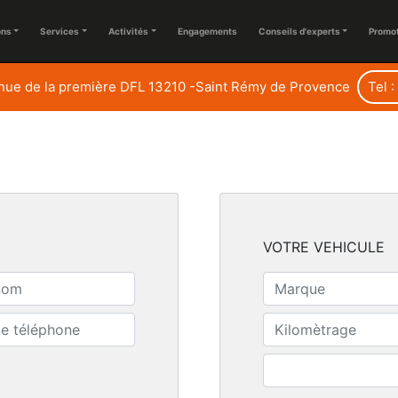
ons
Services
Activités
Engagements
Conseils d'experts
Promo
enue de la première DFL 13210 -Saint Rémy de Provence
Tel 
VOTRE VEHICULE