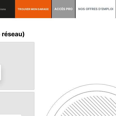
ACCÈS PRO
NOS OFFRES D'EMPLOI
TROUVER MON GARAGE
sions
e réseau)