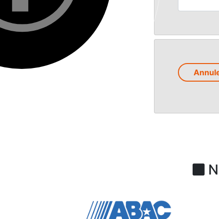
Annul
N