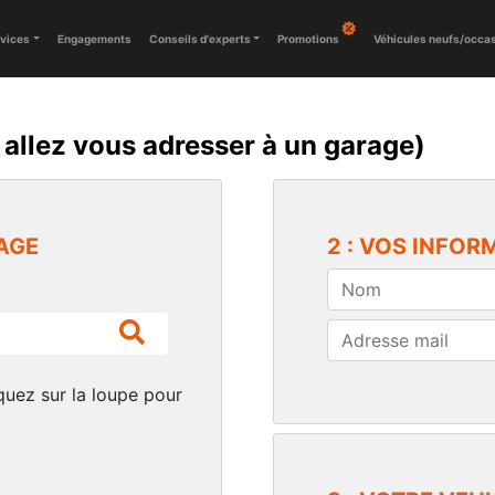
vices
Engagements
Conseils d'experts
Promotions
Véhicules neufs/occa
 allez vous adresser à un garage)
RAGE
2 : VOS INFOR
iquez sur la loupe pour