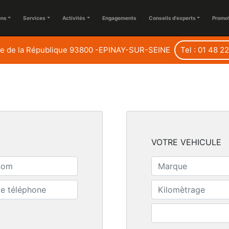
ons
Services
Activités
Engagements
Conseils d'experts
Promo
e de la République 93800 -EPINAY-SUR-SEINE
Tel : 01 48 2
VOTRE VEHICULE