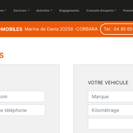
ons
Services
Activités
Engagements
Conseils d'experts
Promo
OMOBILES
Marine de Davia 20256 -CORBARA
Tel : 04 95 60
S
VOTRE VEHICULE