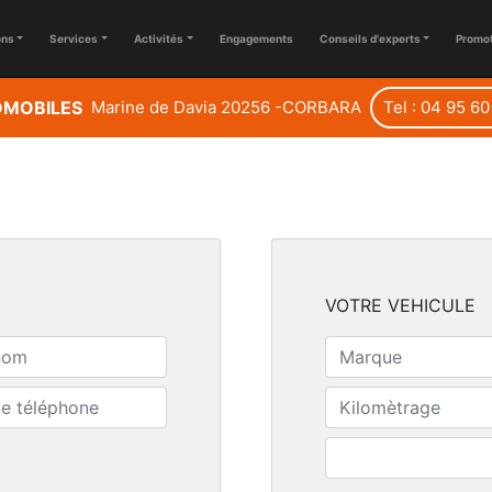
ons
Services
Activités
Engagements
Conseils d'experts
Promo
OMOBILES
Marine de Davia 20256 -CORBARA
Tel : 04 95 60
VOTRE VEHICULE