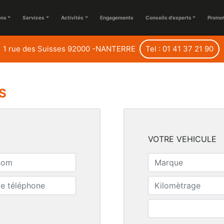
ons
Services
Activités
Engagements
Conseils d'experts
Promo
1 rue des Suisses 92000 -NANTERRE
Tel : 01 41 37 21 90
S
VOTRE VEHICULE