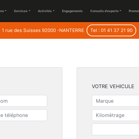
ons
Services
Activités
Engagements
Conseils d'experts
Promo
1 rue des Suisses 92000 -NANTERRE
Tel : 01 41 37 21 90
VOTRE VEHICULE