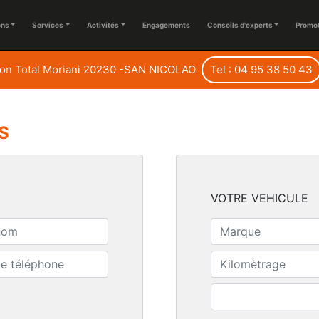
ons
Services
Activités
Engagements
Conseils d'experts
Promo
ion Total Moriani 20230 -SAN NICOLAO
Tel : 04 95 38 50 43
S
VOTRE VEHICULE