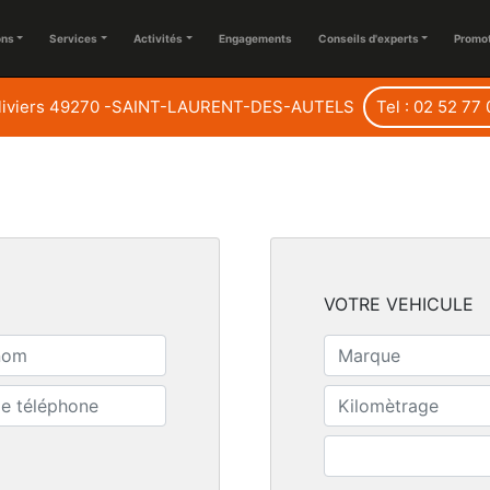
ons
Services
Activités
Engagements
Conseils d'experts
Promo
oliviers 49270 -SAINT-LAURENT-DES-AUTELS
Tel : 02 52 77
VOTRE VEHICULE