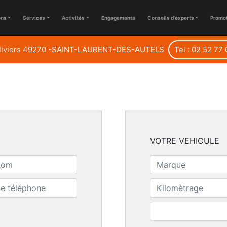
ons
Services
Activités
Engagements
Conseils d'experts
Promo
oliviers 49270 -SAINT-LAURENT-DES-AUTELS
Tel : 02 52 77
VOTRE VEHICULE