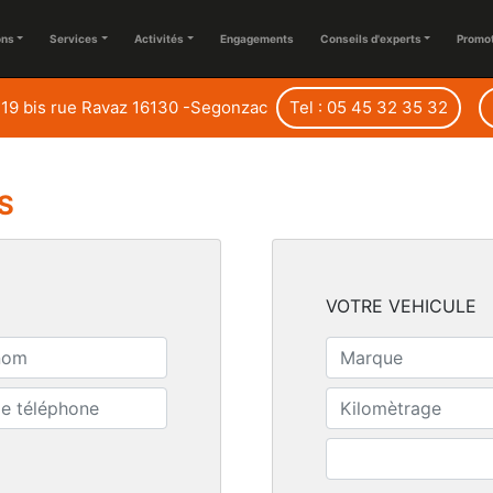
ons
Services
Activités
Engagements
Conseils d'experts
Promo
19 bis rue Ravaz 16130 -Segonzac
Tel : 05 45 32 35 32
S
VOTRE VEHICULE