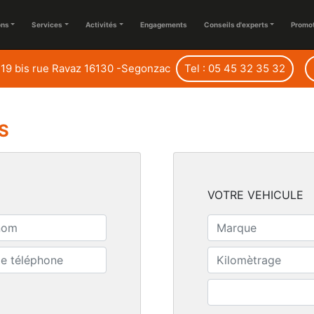
ons
Services
Activités
Engagements
Conseils d'experts
Promo
19 bis rue Ravaz 16130 -Segonzac
Tel : 05 45 32 35 32
S
VOTRE VEHICULE